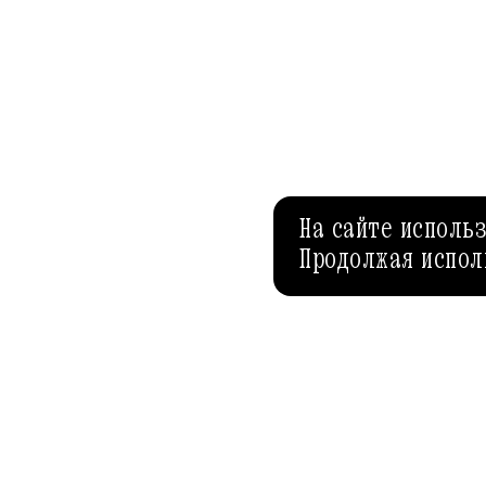
На сайте исполь
Продолжая испол
АФИША-РЕСТОРАНЫ
AFISHA.RU
Спецпроекты
Рубрики