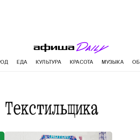
РОД
ЕДА
КУЛЬТУРА
КРАСОТА
МУЗЫКА
ОБ
AFISHA.RU
о Текстильщика