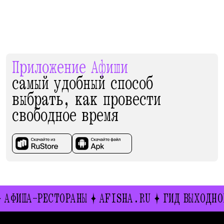
Приложение Афиши
самый удобный способ
выбрать, как провести
свободное время
А-РЕСТОРАНЫ
AFISHA.RU
ГИД ВЫХОДНОГО ДНЯ