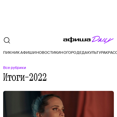
ПИКНИК АФИШИ
НОВОСТИ
КИНО
ГОРОД
ЕДА
КУЛЬТУРА
КРАС
Все рубрики
Итоги-2022