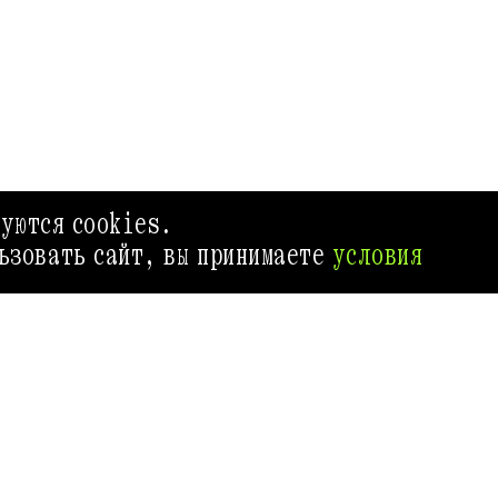
зуются cookies.
ьзовать сайт, вы принимаете
условия
.RU
ГИД ВЫХОДНОГО ДНЯ
ИВЕ
Приложение Афиш