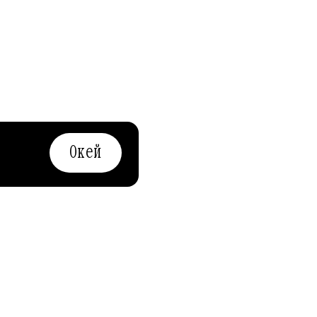
Окей
НТ МАРКЕТ
АФИША-РЕСТОРАНЫ
и