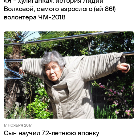
«Я – хулиганка»: история Лидии
Волковой, самого взрослого (ей 86!)
волонтера ЧМ-2018
17 НОЯБРЯ 2017
Сын научил 72-летнюю японку