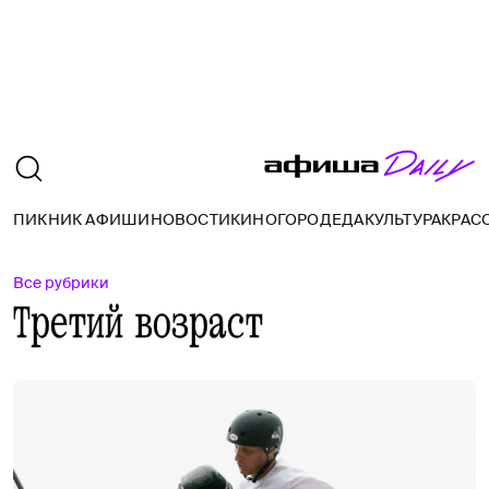
ПИКНИК АФИШИ
НОВОСТИ
КИНО
ГОРОД
ЕДА
КУЛЬТУРА
КРАС
Все рубрики
Третий возраст