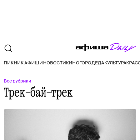
ПИКНИК АФИШИ
НОВОСТИ
КИНО
ГОРОД
ЕДА
КУЛЬТУРА
КРАС
Все рубрики
Трек-бай-трек