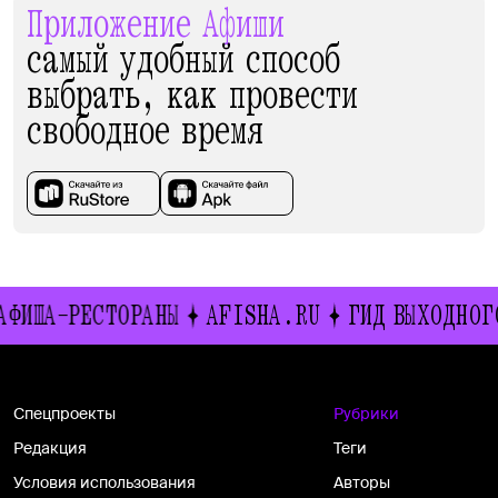
Приложение Афиши
самый удобный способ
выбрать, как провести
свободное время
А-РЕСТОРАНЫ
AFISHA.RU
ГИД ВЫХОДНОГО ДН
Спецпроекты
Рубрики
Редакция
Теги
Условия использования
Авторы