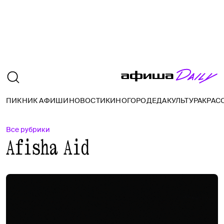
ПИКНИК АФИШИ
НОВОСТИ
КИНО
ГОРОД
ЕДА
КУЛЬТУРА
КРАС
Все рубрики
Afisha Aid