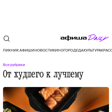
ПИКНИК АФИШИ
НОВОСТИ
КИНО
ГОРОД
ЕДА
КУЛЬТУРА
КРАС
Все рубрики
От худшего к лучшему