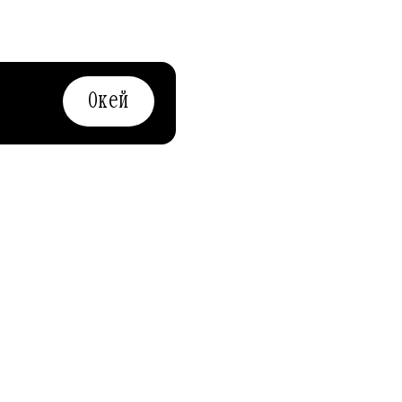
Окей
АФИША-РЕСТОРАНЫ
AFISHA.RU
и
пособ выбрать,
ободное время