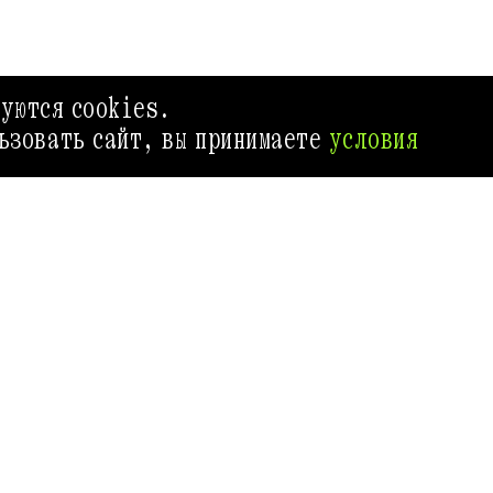
зуются cookies.
ьзовать сайт, вы принимаете
условия
Д ВЫХОДНОГО ДНЯ
ИВЕНТ МАРКЕТ
Приложение Афиш
самый удобный с
как провести св
атьи