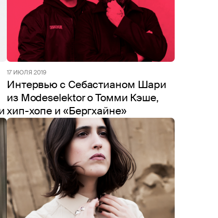
17 ИЮЛЯ 2019
Интервью с Себастианом Шари
из Modeselektor о Томми Кэше,
и
хип-хопе и «Бергхайне»