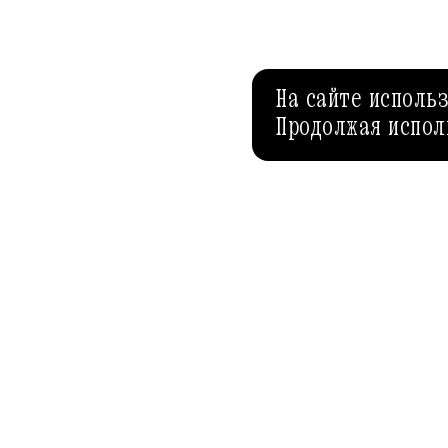
На сайте исполь
Продолжая испол
ША-РЕСТОРАНЫ
AFISHA.RU
ГИ
Спецпроекты
Рубрики
Редакция
Теги
Условия использования
Авторы
Политика конфиденциальности
Полезные ст
Рекламодателям
Эксперты