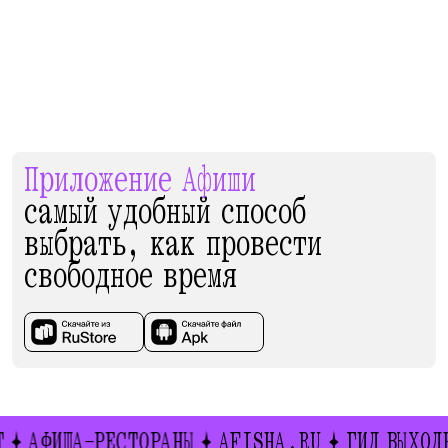
Приложение Афиши
самый удобный способ
выбрать, как провести
свободное время
ИША-РЕСТОРАНЫ
AFISHA.RU
ГИД ВЫХОДНОГО 