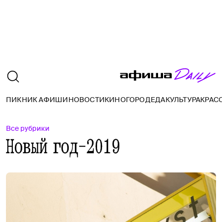
ПИКНИК АФИШИ
НОВОСТИ
КИНО
ГОРОД
ЕДА
КУЛЬТУРА
КРАС
Все рубрики
Новый год-2019