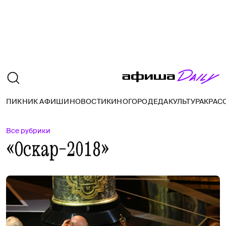
ПИКНИК АФИШИ
НОВОСТИ
КИНО
ГОРОД
ЕДА
КУЛЬТУРА
КРАС
Все рубрики
«Оскар-2018»