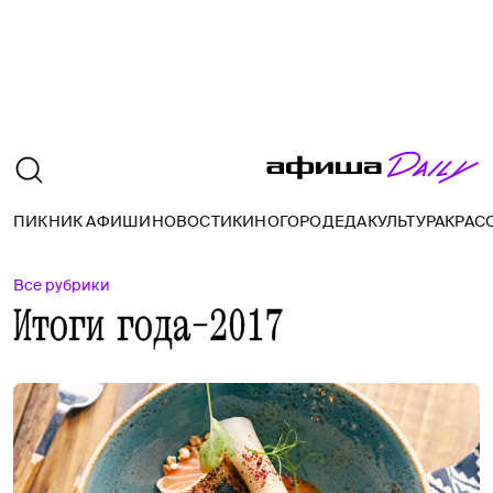
ПИКНИК АФИШИ
НОВОСТИ
КИНО
ГОРОД
ЕДА
КУЛЬТУРА
КРАС
Все рубрики
Итоги года-2017