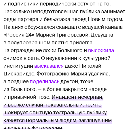
и подписчики периодически сетуют на то,
насколько неподготовленная публика занимает
ряды партера и бельэтажа перед Новым годом.
На днях обсуждался скандал с ведущей канала
«Россия 24» Марией Григорьевой. Девушка
в полупрозрачном платье прилегла
на ограждение ложи Большого и
выложила
снимок в сеть. О неуважении к культурной
институции
высказался
даже Николай
Цискаридзе. Фотографию Мария удалила,
а позднее
поделилась
другой, тоже
из Большого, — в более закрытом наряде
и привычной позе.
Инцидент исчерпан,
и все же случай показательный: то, что
шокирует опытную театральную публику,
кажется нормальным людям, заглянувшим
в ложу для фотосессии.