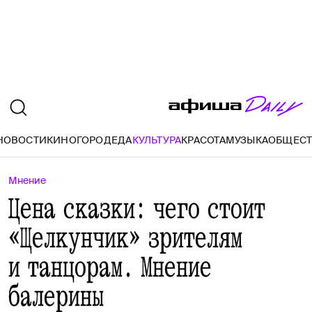
НОВОСТИ
КИНО
ГОРОД
ЕДА
КУЛЬТУРА
КРАСОТА
МУЗЫКА
ОБЩЕС
Мнение
Цена сказки: чего стоит
«Щелкунчик» зрителям
и танцорам. Мнение
балерины