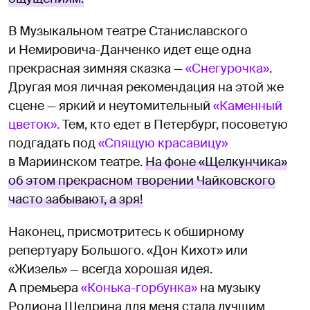
В Музыкальном театре Станиславского
и Немировича-Данченко идет еще одна
прекрасная зимняя сказка —
«Снегурочка»
.
Другая моя личная рекомендация на этой же
сцене — яркий и неутомительный
«Каменный
цветок».
Тем, кто едет в Петербург, посоветую
подгадать под
«Спящую красавицу»
в Мариинском театре.
На фоне «Щелкунчика»
об этом прекрасном творении Чайковского
часто забывают, а зря!
Наконец, присмотритесь к обширному
репертуару Большого. «Дон Кихот» или
«Жизель» — всегда хорошая идея.
А премьера
«Конька-горбунка»
на музыку
Родиона Щедрина для меня стала лучшим