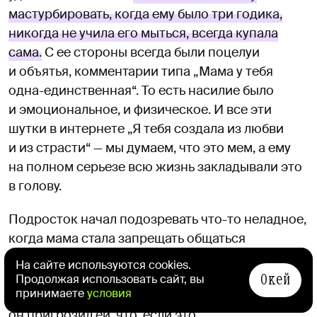
мастурбировать, когда ему было три годика,
никогда не учила его мыться, всегда купала
сама.
С ее стороны всегда были поцелуи
и объятья, комментарии типа „Мама у тебя
одна-единственная“. То есть насилие было
и эмоциональное, и физическое. И все эти
шутки в интернете „Я тебя создала из любви
и из страсти“ — мы думаем, что это мем, а ему
на полном серьезе всю жизнь закладывали это
в голову.
Подросток начал подозревать что-то неладное,
когда мама стала запрещать общаться
с другими девочками. И вообще никаких
На сайте используются cookies.
Окей
сверстников любого пола, все
Продолжая использовать сайт, вы
принимаете
условия
времяпровождение только с ней. Сейчас
он пригрозил ей, что, если это