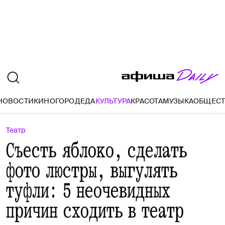
НОВОСТИ
КИНО
ГОРОД
ЕДА
КУЛЬТУРА
КРАСОТА
МУЗЫКА
ОБЩЕС
Театр
Съесть яблоко, сделать
фото люстры, выгулять
туфли: 5 неочевидных
причин сходить в театр