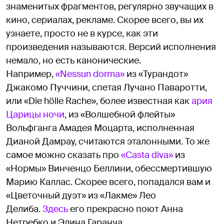
знаменитых фрагментов, регулярно звучащих в
кино, сериалах, рекламе. Скорее всего, вы их
узнаете, просто не в курсе, как эти
произведения называются. Версий исполнения
немало, но есть канонические.
Например,
«Nessun dorma»
из «Турандот»
Джакомо Пуччини, спетая Лучано Паваротти,
или «Die hölle Rache», более известная как
ария
Царицы ночи
, из «Волшебной флейты»
Вольфганга Амадея Моцарта, исполненная
Дианой Дамрау, считаются эталонными. То же
самое можно сказать про
«Casta diva»
из
«Нормы» Винченцо Беллини, обессмертившую
Марию Каллас. Скорее всего, попадался вам и
«Цветочный дуэт» из «Лакме» Лео
Делиба.
Здесь
его прекрасно поют Анна
Нетребко и Элина Гаранча.