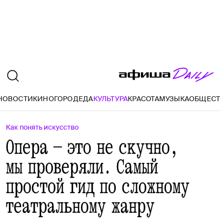
НОВОСТИ
КИНО
ГОРОД
ЕДА
КУЛЬТУРА
КРАСОТА
МУЗЫКА
ОБЩЕС
Как понять искусство
Опера — это не скучно,
мы проверяли. Самый
простой гид по сложному
театральному жанру