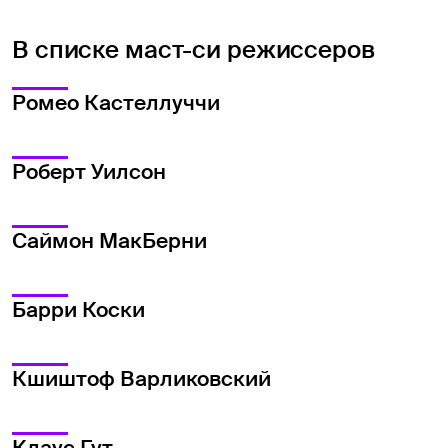
В списке маст-си режиссеров
Ромео Кастеллуччи
Роберт Уилсон
Саймон МакБерни
Барри Коски
Кшиштоф Варликовский