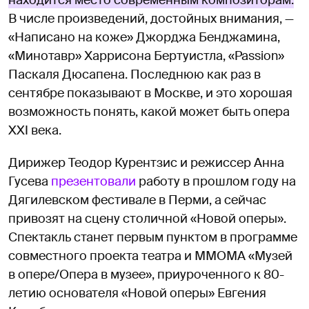
находится место современным композиторам.
В числе произведений, достойных внимания, —
«Написано на коже» Джорджа Бенджамина,
«Минотавр» Харрисона Бертуистла, «Passion»
Паскаля Дюсапена. Последнюю как раз в
сентябре показывают в Москве, и это хорошая
возможность понять, какой может быть опера
XXI века.
Дирижер Теодор Курентзис и режиссер Анна
Гусева
презентовали
работу в прошлом году на
Дягилевском фестивале в Перми, а сейчас
привозят на сцену столичной «Новой оперы».
Спектакль станет первым пунктом в программе
совместного проекта театра и ММОМА «Музей
в опере/Опера в музее», приуроченного к 80-
летию основателя «Новой оперы» Евгения