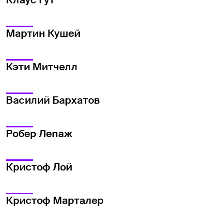
Клаус Гут
Мартин Кушей
Кэти Митчелл
Василий Бархатов
Робер Лепаж
Кристоф Лой
Кристоф Марталер