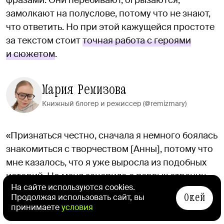
замолкают на полуслове, потому что не знают,
что ответить. Но при этой кажущейся простоте
за текстом стоит
точная работа с героями
и сюжетом
.
Мария Ремизова
Книжный блогер и режиссер (@remizmary)
«Признаться честно, сначала я немного боялась
знакомиться с творчеством [Анны], потому что
мне казалось, что я уже выросла из подобных
историй. Но меня зацепило с первых страниц.
На сайте используются cookies.
Было ощущение, будто я не читаю выдуманную
Окей
Продолжая использовать сайт, вы
историю, а слушаю рассказ знакомой
—
принимаете
условия
настолько все душевно, искренне и близко.