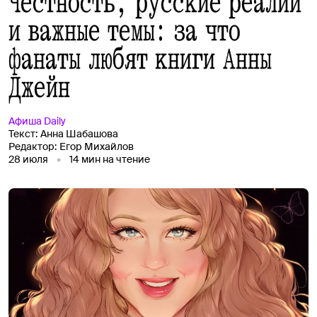
Честность, русские реалии
и важные темы: за что
фанаты любят книги Анны
Джейн
Афиша
Daily
Текст:
Анна Шабашова
Редактор:
Егор Михайлов
28 июля
14
мин на чтение