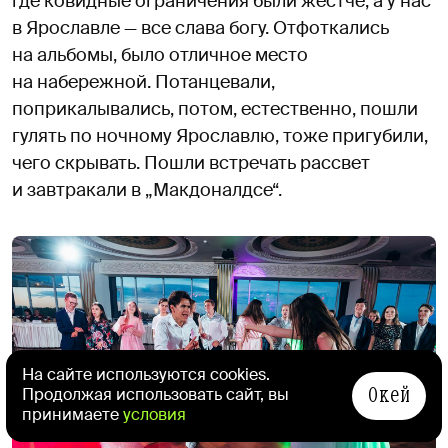
где ковидные ограничения были жестче, а у нас
в Ярославле — все слава богу. Отфоткались
на альбомы, было отличное место
на набережной. Потанцевали,
поприкалывались, потом, естественно, пошли
гулять по ночному Ярославлю, тоже пригубили,
чего скрывать. Пошли встречать рассвет
и завтракали в „Макдоналдсе“.
На сайте используются cookies.
Окей
Продолжая использовать сайт, вы
принимаете
условия