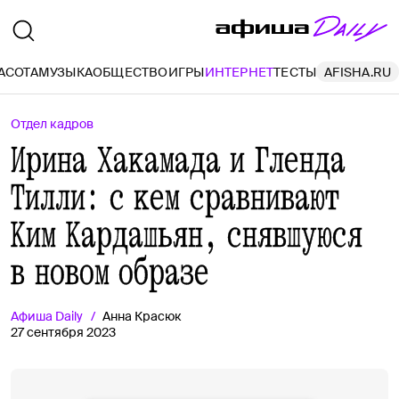
АСОТА
МУЗЫКА
ОБЩЕСТВО
ИГРЫ
ИНТЕРНЕТ
ТЕСТЫ
AFISHA.RU
Отдел кадров
Ирина Хакамада и Гленда
Тилли: с кем сравнивают
Ким Кардашьян, снявшуюся
в новом образе
Афиша
Daily
Анна Красюк
27 сентября 2023