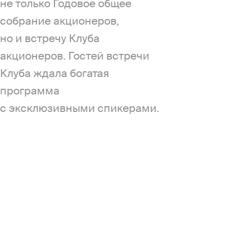
не только Годовое общее
собрание акционеров,
но и встречу Клуба
акционеров. Гостей встречи
Клуба ждала богатая
программа
с эксклюзивными спикерами.
Мы отправились
в этот день
в СберСити
и рассказываем,
что подготовили