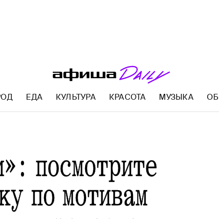
РОД
ЕДА
КУЛЬТУРА
КРАСОТА
МУЗЫКА
ОБ
AFISHA.RU
и»: посмотрите
ку по мотивам