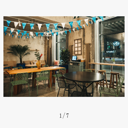
1
/
7