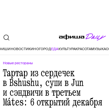
АФИШИ
НОВОСТИ
КИНО
ГОРОД
ЕДА
КУЛЬТУРА
КРАСОТА
МУЗЫКА
О
Новые рестораны
Тартар из сердечек
в Bshushu, суши в Jun
и сэндвичи в третьем
Mátes: 6 открытий декабря