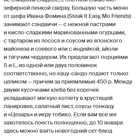
зефирной пенкой сверху. Большую часть меню
от шефа Ивана Фомина (Steak It Easy, Mo Friends)
занимают сэндвичи — с нежной пастрами
и кисло-сладкими маринованными огурцами,
с тартаром из лосося и соусом из японского
майонеза и соевого или с индейкой, айоли
и тягучим чеддером. Их предлагают порциями
S и L, из одной или двух половинок
соответственно, но кацу-сандо подают только
целиком — причем за приемлемые 450 р. Между
двумя кусочками хлеба без корочек
укладывают мягкую котлету в хрустящей
панировке, салатный лист, соусы тонкацу
и «Цезарь» и икру тобико. Если вам все же
захотелось поесть полноценно, до 10 января
здесь можно взять новогодний сет блюд