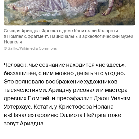
Спящая Ариадна. Фреска в доме Капителли Колорати
в Помпеях, фрагмент. Национальный археологический музей
Неаполя
© Sailko/Wikimedia Commons
Человек, чье сознание находится «не здесь»,
беззащитен, с ним можно делать что угодно.
Это волновало воображение художников
тысячелетиями: Ариадну рисовали и мастера
древних Помпей, и прерафаэлит Джон Уильям
Уотерхаус. Кстати, у Кристофера Нолана
в «Начале» героиню Эллиота Пейджа тоже
зовут Ариадна.