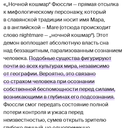
«„Ночной кошмар“ Фюссли — прямая отсылка
к мифологическому персонажу, который
в славянской традиции носит имя Мара,
а в английской — Mare (отсюда происходит
слово nightmare — „ночной кошмар“). Этот
демон воплощает абсолютную власть сна
над беззащитным, парализованным сознанием
человека.
Подобные существа фигурируют
почти во всех культурах мира, независимо
от географии. Вероятно, это связано
со страхом человека при осознании
собственной беспомощности перед силами,
возникающими в глубинах его подсознания.
Фюссли смог передать состояние полной
потери контроля и ужаса перед
неизвестностью, сумев открыть зрителю
глубоко личный, но одновременно