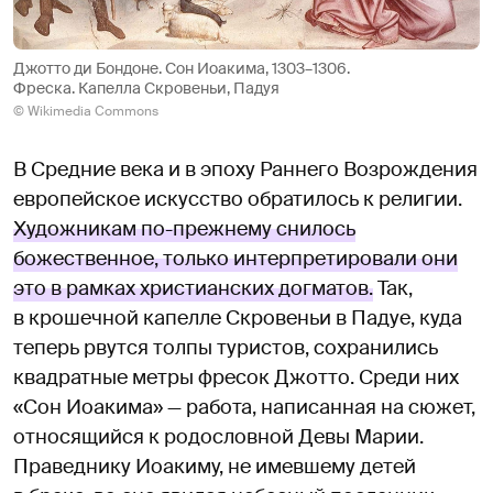
Джотто ди Бондоне. Сон Иоакима, 1303–1306.
Фреска. Капелла Скровеньи, Падуя
© Wikimedia Commons
В Средние века и в эпоху Раннего Возрождения
европейское искусство обратилось к религии.
Художникам по-прежнему снилось
божественное, только интерпретировали они
это в рамках христианских догматов.
Так,
в крошечной капелле Скровеньи в Падуе, куда
теперь рвутся толпы туристов, сохранились
квадратные метры фресок Джотто. Среди них
«Сон Иоакима» — работа, написанная на сюжет,
относящийся к родословной Девы Марии.
Праведнику Иоакиму, не имевшему детей