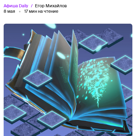
Афиша
Daily
Егор Михайлов
8 мая
17
мин на чтение