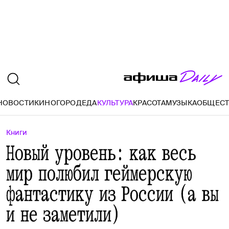
НОВОСТИ
КИНО
ГОРОД
ЕДА
КУЛЬТУРА
КРАСОТА
МУЗЫКА
ОБЩЕС
Книги
Новый уровень: как весь
мир полюбил геймерскую
фантастику из России (а вы
и не заметили)