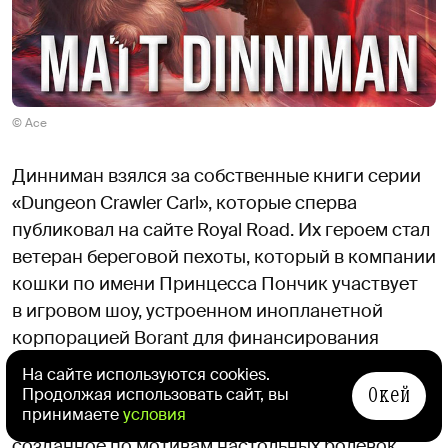
© Ace
Динниман взялся за собственные книги серии
«Dungeon Crawler Carl», которые сперва
публиковал на сайте Royal Road. Их героем стал
ветеран береговой пехоты, который в компании
кошки по имени Принцесса Пончик участвует
в игровом шоу, устроенном инопланетной
корпорацией Borant для финансирования
добычи полезных ископаемых на других
На сайте используются cookies.
Окей
планетах. Шоу представляет из себя
Продолжая использовать сайт, вы
принимаете
условия
восемнадцатиуровневое подземелье,
созданное по мотивам настольных ролевок