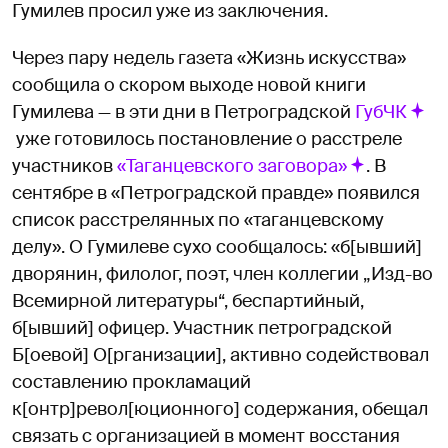
Гумилев просил уже из заключения.
Через пару недель газета «Жизнь искусства»
сообщила о скором выходе новой книги
Гумилева — в эти дни в Петроградской
ГубЧК
уже готовилось постановление о расстреле
участников
«Таганцевского заговора»
. В
сентябре в «Петроградской правде» появился
список расстрелянных по «таганцевскому
делу». О Гумилеве сухо сообщалось: «б[ывший]
дворянин, филолог, поэт, член коллегии „Изд-во
Всемирной литературы“, беспартийный,
б[ывший] офицер. Участник петроградской
Б[оевой] O[рганизации], активно содействовал
составлению прокламаций
к[онтр]револ[юционного] содержания, обещал
связать с организацией в момент восстания