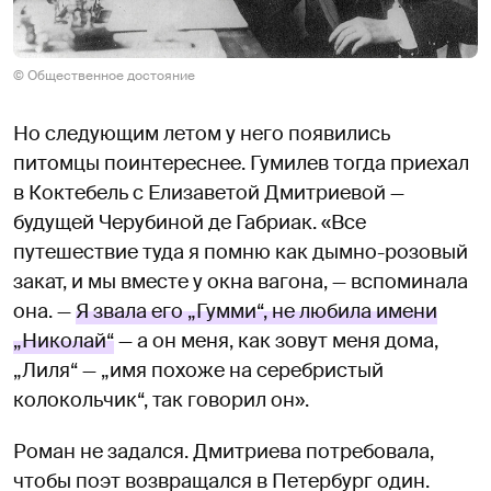
© Общественное достояние
Но следующим летом у него появились
питомцы поинтереснее. Гумилев тогда приехал
в Коктебель с Елизаветой Дмитриевой —
будущей Черубиной де Габриак. «Все
путешествие туда я помню как дымно-розовый
закат, и мы вместе у окна вагона, — вспоминала
она. —
Я звала его „Гумми“, не любила имени
„Николай“
— а он меня, как зовут меня дома,
„Лиля“ — „имя похоже на серебристый
колокольчик“, так говорил он».
Роман не задался. Дмитриева потребовала,
чтобы поэт возвращался в Петербург один.