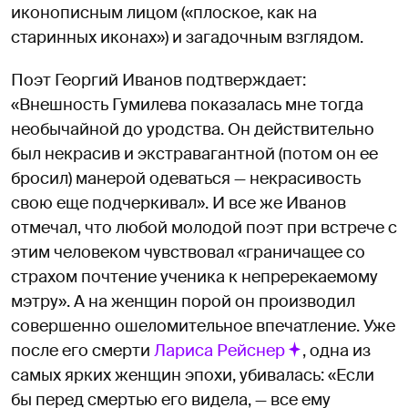
иконописным лицом («плоское, как на
старинных иконах») и загадочным взглядом.
Поэт Георгий Иванов подтверждает:
«Внешность Гумилева показалась мне тогда
необычайной до уродства. Он действительно
был некрасив и экстравагантной (потом он ее
бросил) манерой одеваться — некрасивость
свою еще подчеркивал». И все же Иванов
отмечал, что любой молодой поэт при встрече с
этим человеком чувствовал «граничащее со
страхом почтение ученика к непререкаемому
мэтру». А на женщин порой он производил
совершенно ошеломительное впечатление. Уже
после его смерти
Лариса Рейснер
, одна из
самых ярких женщин эпохи, убивалась: «Если
бы перед смертью его видела, — все ему