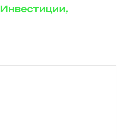
Инвестиции,
будущее
и нейросети: о чем
говорят в Клубе
акционеров Сбера