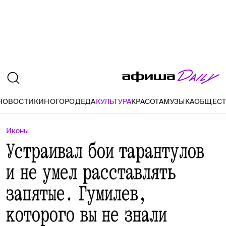
НОВОСТИ
КИНО
ГОРОД
ЕДА
КУЛЬТУРА
КРАСОТА
МУЗЫКА
ОБЩЕС
Иконы
Устраивал бои тарантулов
и не умел расставлять
запятые. Гумилев,
которого вы не знали