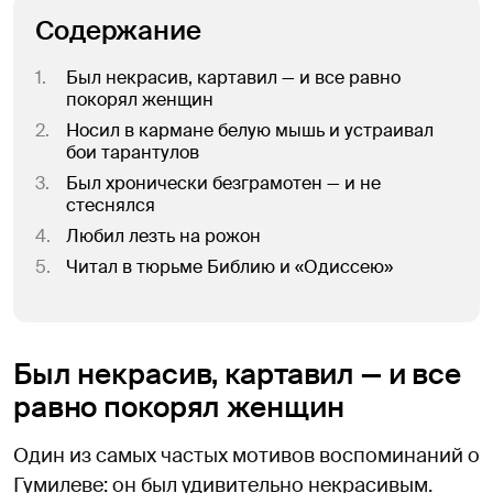
Содержание
1
.
Был некрасив, картавил — и все равно
покорял женщин
2
.
Носил в кармане белую мышь и устраивал
бои тарантулов
3
.
Был хронически безграмотен — и не
стеснялся
4
.
Любил лезть на рожон
5
.
Читал в тюрьме Библию и «Одиссею»
Был некрасив, картавил — и все
равно покорял женщин
Один из самых частых мотивов воспоминаний о
Гумилеве: он был удивительно некрасивым.