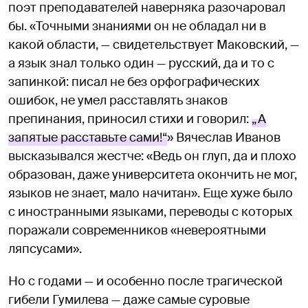
поэт преподавателей наверняка разочаровал
бы. «Точными знаниями он не обладал ни в
какой области, — свидетельствует Маковский, —
а язык знал только один — русский, да и то с
запинкой: писал не без орфографических
ошибок, не умел расставлять знаков
препинания, приносил стихи и говорил:
„А
запятые расставьте сами!“
» Вячеслав Иванов
высказывался жестче: «Ведь он глуп, да и плохо
образован, даже университета окончить не мог,
языков не знает, мало начитан». Еще хуже было
с иностранными языками, переводы с которых
поражали современников «невероятными
ляпсусами».
Но с годами — и особенно после трагической
гибели Гумилева — даже самые суровые