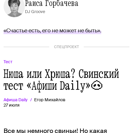
Раиса Горбачева
DJ Groove
«Счастье есть, его не может не быть».
СПЕЦПРОЕКТ
Тест
Нюша или Хрюша? Свинский
тест «Афиши Daily»🐽
Афиша
Daily
Егор Михайлов
27 июля
Все мы немного свиньи! Но какая