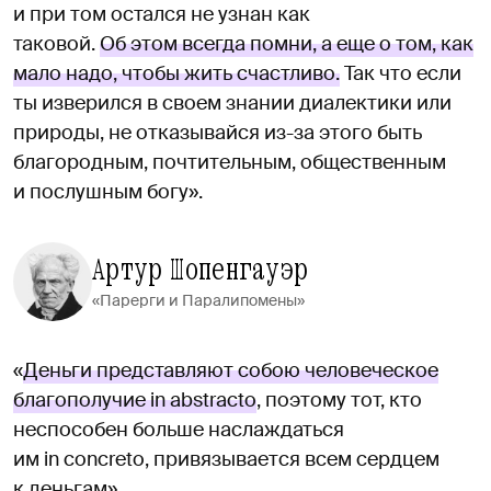
и при том остался не узнан как
таковой.
Об этом всегда помни, а еще о том, как
мало надо, чтобы жить счастливо.
Так что если
ты изверился в своем знании диалектики или
природы, не отказывайся из-за этого быть
благородным, почтительным, общественным
и послушным богу».
Артур Шопенгауэр
«Парерги и Паралипомены»
«
Деньги представляют собою человеческое
благополучие in abstracto
, поэтому тот, кто
неспособен больше наслаждаться
им in concreto, привязывается всем сердцем
к деньгам».