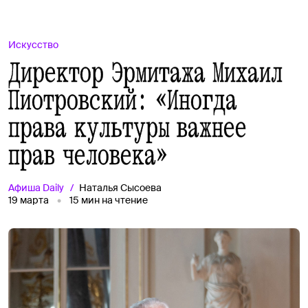
Искусство
Директор Эрмитажа Михаил
Пиотровский: «Иногда
права культуры важнее
прав человека»
Афиша
Daily
Наталья Сысоева
19 марта
15
мин на чтение