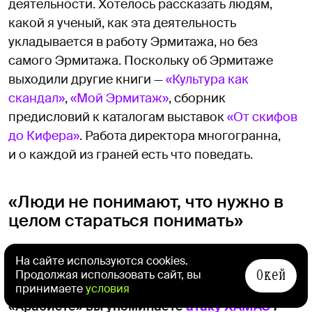
деятельности. Хотелось рассказать людям,
какой я ученый, как эта деятельность
укладывается в работу Эрмитажа, но без
самого Эрмитажа. Поскольку об Эрмитаже
выходили другие книги —
«Культура как
скандал»
,
«Мой Эрмитаж»
, сборник
предисловий к каталогам выставок
«От скифов
до Кифера»
. Работа директора многогранна,
и о каждой из граней есть что поведать.
«Люди не понимают, что нужно в
целом стараться понимать»
— Книга актуальна: прямо сейчас мы
На сайте используются cookies.
наблюдаем очередной виток конфликта на
Окей
Продолжая использовать сайт, вы
Ближнем Востоке. Я заметила, что в
принимаете
условия
«Арабисте» вы упоминаете
атаку ХАМАС
7