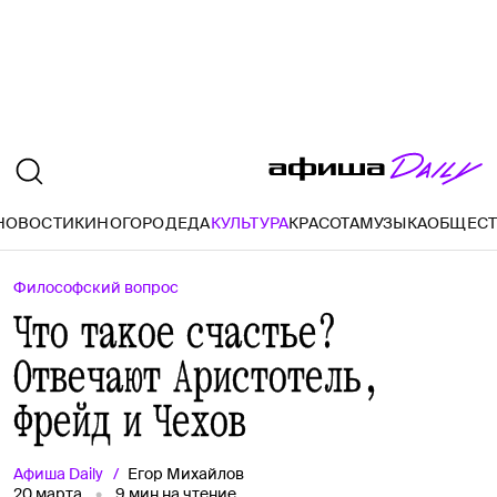
НОВОСТИ
КИНО
ГОРОД
ЕДА
КУЛЬТУРА
КРАСОТА
МУЗЫКА
ОБЩЕС
Философский вопрос
Что такое счастье?
Отвечают Аристотель,
Фрейд и Чехов
Афиша
Daily
Егор Михайлов
20 марта
9
мин на чтение