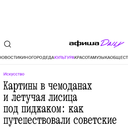
НОВОСТИ
КИНО
ГОРОД
ЕДА
КУЛЬТУРА
КРАСОТА
МУЗЫКА
ОБЩЕС
Искусство
Картины в чемоданах
и летучая лисица
под пиджаком: как
путешествовали советские