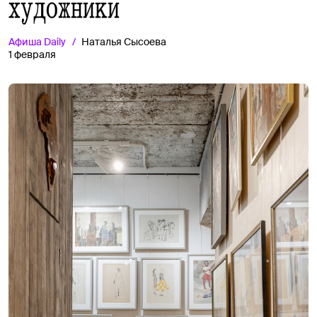
художники
Афиша
Daily
Наталья Сысоева
1 февраля