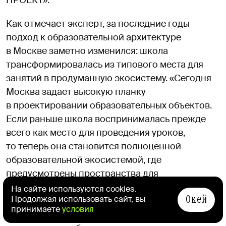
Как отмечает эксперт, за последние годы
подход к образовательной архитектуре
в Москве заметно изменился: школа
трансформировалась из типового места для
занятий в продуманную экосистему. «Сегодня
Москва задает высокую планку
в проектировании образовательных объектов.
Если раньше школа воспринималась прежде
всего как место для проведения уроков,
то теперь она становится полноценной
образовательной экосистемой, где
предусмотрены пространства для
исследований, проектной работы, общения,
На сайте используются cookies.
Окей
Продолжая использовать сайт, вы
спорта и отдыха. Такой подход позволяет
принимаете
условия
создавать среду, которая отвечает