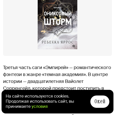
Третья часть саги «Эмпирей» — романтического
фэнтези в жанре «темная академия». В центре
истории — двадцатилетняя Вайолет
Сорренгейл, которой предстоит поступить в
элитную военную академию «Басгиат», чтобы
На сайте используются cookies.
Окей
Продолжая использовать сайт, вы
стать всадницей дракона. После событий
принимаете
условия
«Четвертого крыла» и «Железного пламени»