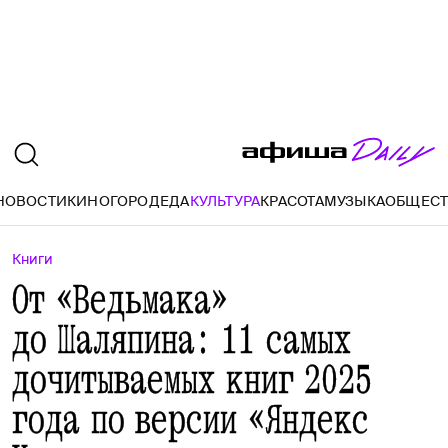
НОВОСТИ
КИНО
ГОРОД
ЕДА
КУЛЬТУРА
КРАСОТА
МУЗЫКА
ОБЩЕС
Книги
От «Ведьмака»
до Шаляпина: 11 самых
дочитываемых книг 2025
года по версии «Яндекс