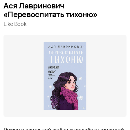
Ася Лавринович
«Перевоспитать тихоню»
Like Book
Роман о школьной любви и дружбе от молодой