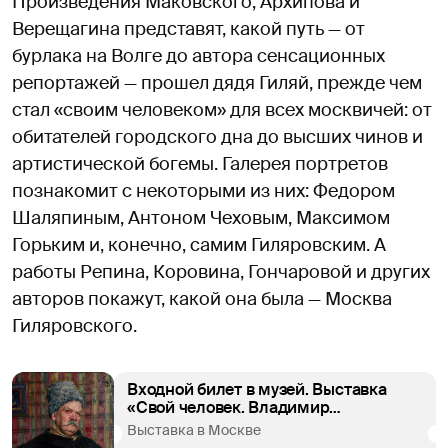
Произведения Маковского, Архипова и
Верещагина представят, какой путь — от
бурлака на Волге до автора сенсационных
репортажей — прошел дядя Гиляй, прежде чем
стал «своим человеком» для всех москвичей: от
обитателей городского дна до высших чинов и
артистической богемы. Галерея портретов
познакомит с некоторыми из них: Федором
Шаляпиным, Антоном Чеховым, Максимом
Горьким и, конечно, самим Гиляровским. А
работы Репина, Коровина, Гончаровой и других
авторов покажут, какой она была — Москва
Гиляровского.
Входной билет в музей. Выставка
«Свой человек. Владимир
Гиляровский» и спецпроект
Выставка в Москве
«Пространство технологий»