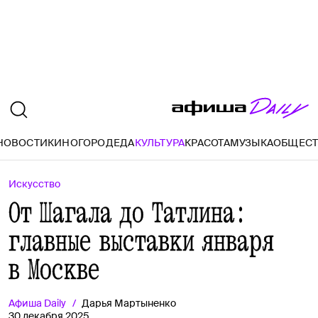
НОВОСТИ
КИНО
ГОРОД
ЕДА
КУЛЬТУРА
КРАСОТА
МУЗЫКА
ОБЩЕС
Искусство
От Шагала до Татлина:
главные выставки января
в Москве
Афиша
Daily
Дарья Мартыненко
30 декабря 2025