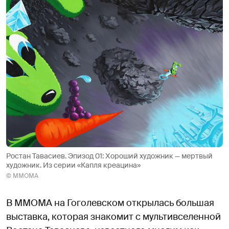
Ростан Тавасиев. Эпизод 01: Хороший художник — мертвый
художник. Из серии «Капля креацина»
© ММОМА
В ММОМА на Гоголевском открылась большая
выставка, которая знакомит с мультивселенной