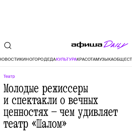
НОВОСТИ
КИНО
ГОРОД
ЕДА
КУЛЬТУРА
КРАСОТА
МУЗЫКА
ОБЩЕС
Театр
Молодые режиссеры
и спектакли о вечных
ценностях — чем удивляет
театр «Шалом»