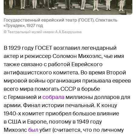
Государственный еврейский театр (ГОСЕТ). Спектакль
«Труадек», 1927 год
© Театральный музей имени А.А.Бахрушина
В 1929 году ГОСЕТ возглавил легендарный
актер и режиссер Соломон Михоэлс, чье имя
также связано с работой Еврейского
антифашистского комитета. Во время Второй
мировой войны организация призывала евреев
всего мира помогать СССР в борьбе
с Германией и
собрала
миллионы долларов для
армии. Финал истории печальный. К концу
1940-х комитет приобрел большое влияние
в США и Европе, поэтому в 1949 году
Михоэлс
был
убит (считается, что по личному