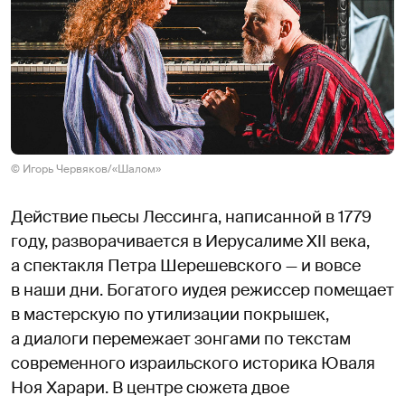
© Игорь Червяков/«Шалом»
Действие пьесы Лессинга, написанной в 1779
году, разворачивается в Иерусалиме XII века,
а спектакля Петра Шерешевского — и вовсе
в наши дни. Богатого иудея режиссер помещает
в мастерскую по утилизации покрышек,
а диалоги перемежает зонгами по текстам
современного израильского историка Юваля
Ноя Харари. В центре сюжета двое