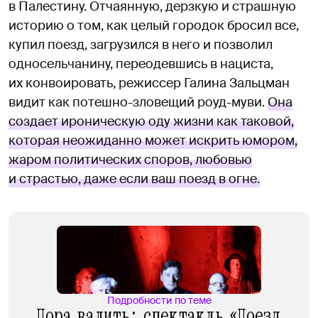
в Палестину. Отчаянную, дерзкую и страшную
историю о том, как целый городок бросил все,
купил поезд, загрузился в него и позволил
односельчанину, переодевшись в нациста,
их конвоировать, режиссер Галина Зальцман
видит как потешно-зловещий роуд-муви.
Она
создает ироническую оду жизни как таковой,
которая неожиданно может искрить юмором,
жаром политических споров, любовью
и страстью, даже если ваш поезд в огне.
Подробности по теме
Пора валить: спектакль «Поезд