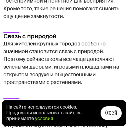
гостеприимной и понятной для восприятия.
Кроме того, такие решения помогают снизить
ощущение замкнутости.
Связь с природой
Для жителей крупных городов особенно
значимой становится связь с природой.
Поэтому сейчас школы все чаще дополняют
зелеными дворами, игровыми площадками на
открытом воздухе и общественными
пространствами с растениями.
Способность меняться со временем
На сайте используются cookies.
Задача школы — не просто отвечать
Окей
Продолжая использовать сайт, вы
сегодняшним запросам, а оставаться
принимаете
условия
актуальной спустя годы. Именно поэтому