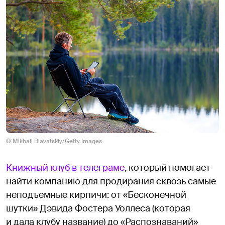
© Mikhail Blavatskiy/Getty Images
Книжный клуб в телеграме
, который помогает
найти компанию для продирания сквозь самые
неподъемные кирпичи: от «Бесконечной
шутки» Дэвида Фостера Уоллеса (которая
и дала клубу название) до «Распознаваний»