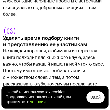
А уж большие нарядные проекты с встречами
в специально подобранных локациях — тем
более.
(03)
Уделять время подбору книги
и представлению ее участникам
Не каждая хорошая, любимая и интересная
книга подходит для книжного клуба, здесь
важно, чтобы каждый нашел в ней что‑то свое.
Поэтому имеет смысл выбирать книги
с множеством слоев и тем, а потом
рассказывать клубу, почему вы предлагаете
им потратить десять или двадцать часов жизни
На сайте используются cookies.
Окей
на чтение именно этого текста, что в нем
Продолжая использовать сайт, вы
принимаете
условия
такого.