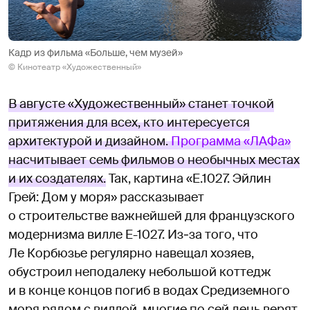
Кадр из фильма «Больше, чем музей»
© Кинотеатр «Художественный»
В августе «Художественный» станет точкой
притяжения для всех, кто интересуется
архитектурой и дизайном.
Программа «ЛАФа»
насчитывает семь фильмов о необычных местах
и их создателях.
Так, картина «E.1027. Эйлин
Грей: Дом у моря» рассказывает
о строительстве важнейшей для французского
модернизма вилле E-1027. Из‑за того, что
Ле Корбюзье регулярно навещал хозяев,
обустроил неподалеку небольшой коттедж
и в конце концов погиб в водах Средиземного
моря рядом с виллой, многие по сей день верят