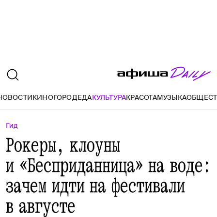
НОВОСТИ
КИНО
ГОРОД
ЕДА
КУЛЬТУРА
КРАСОТА
МУЗЫКА
ОБЩЕС
Гид
Рокеры, клоуны
и «Бесприданница» на воде:
зачем идти на фестивали
в августе