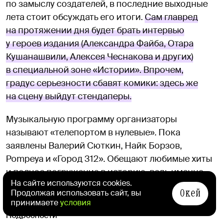
по замыслу создателей, в последние выходные
лета стоит обсуждать его итоги.
Сам главред
на протяжении дня будет брать интервью
у героев издания (Александра Файба, Отара
Кушанашвили, Алексея Чеснакова и других)
в специальной зоне «Истории». Впрочем,
градус серьезности сбавят комики: здесь же
на сцену выйдут стендаперы.
Музыкальную программу организаторы
называют «телепортом в нулевые». Пока
заявлены Валерий Сюткин, Найк Борзов,
Pompeya и «Город 312». Обещают любимые хиты
и полное погружение в историю, ведь именно
На сайте используются cookies.
об этом в основном и пишет «Чтиво».
Окей
Продолжая использовать сайт, вы
принимаете
условия
Подробности