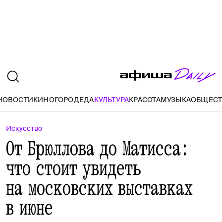
НОВОСТИ
КИНО
ГОРОД
ЕДА
КУЛЬТУРА
КРАСОТА
МУЗЫКА
ОБЩЕС
Искусство
От Брюллова до Матисса:
что стоит увидеть
на московских выставках
в июне