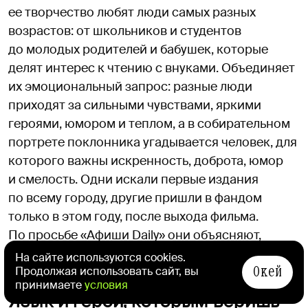
ее творчество любят люди самых разных
возрастов: от школьников и студентов
до молодых родителей и бабушек, которые
делят интерес к чтению с внуками. Объединяет
их эмоциональный запрос: разные люди
приходят за сильными чувствами, яркими
героями, юмором и теплом, а в собирательном
портрете поклонника угадывается человек, для
которого важны искренность, доброта, юмор
и смелость. Одни искали первые издания
по всему городу, другие пришли в фандом
только в этом году, после выхода фильма.
По просьбе «Афиши Daily» они объясняют,
за что так любят творчество Анны Джейн.
На сайте используются cookies.
Окей
Продолжая использовать сайт, вы
принимаете
условия
Язык и герои, которым веришь