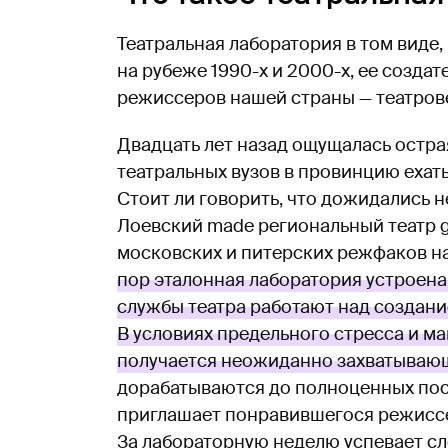
Театральная лаборатория в том виде,
на рубеже 1990-х и 2000-х, ее создат
режиссеров нашей страны — театров
Двадцать лет назад ощущалась остра
театральных вузов в провинцию ехат
Стоит ли говорить, что дожидались н
Лоевский made региональный театр g
московских и питерских режфаков на
пор эталонная лаборатория устроена
службы театра работают над создани
В условиях предельного стресса и 
получается неожиданно захватывающ
дорабатываются до полноценных пост
приглашает понравившегося режиссе
За лабораторную неделю успевает сл