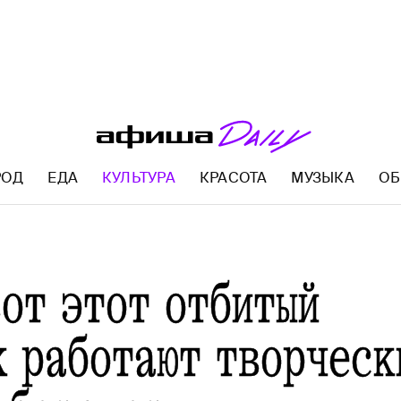
РОД
ЕДА
КУЛЬТУРА
КРАСОТА
МУЗЫКА
ОБ
AFISHA.RU
вот этот отбитый
к работают творческ