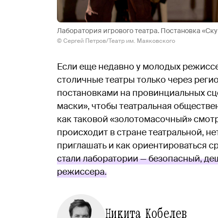
Лаборатория игрового театра. Постановка «Ск
© Сергей Петров/Театр им. Маяковского
Если еще недавно у молодых режисс
столичные театры только через реги
постановками на провинциальных сце
маски», чтобы театральная обществен
как таковой «золотомасочный» смотр 
происходит в стране театральной, нет 
приглашать и как ориентироваться с
стали лаборатории — безопасный, де
режиссера.
Никита Кобелев