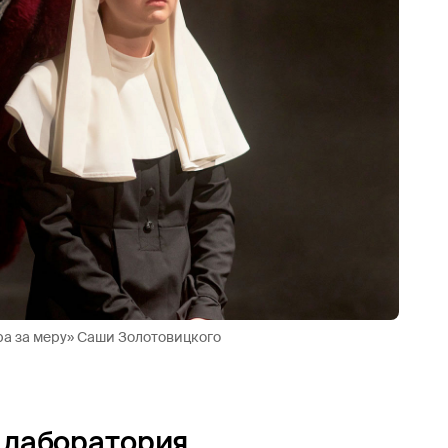
ра за меру» Саши Золотовицкого
 лаборатория