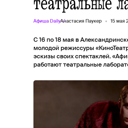
театральные л
Афиша
Daily
Анастасия Паукер
15 мая 
С 16 по 18 мая в Александринс
молодой режиссуры «КиноТеатр
эскизы своих спектаклей. «Афиш
работают театральные лаборато