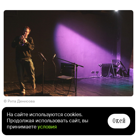
© Рита Денисова
На сайте используются cookies.
Фрагмент стихотворения Андрея
Окей
Продолжая использовать сайт, вы
принимаете
условия
Родионова