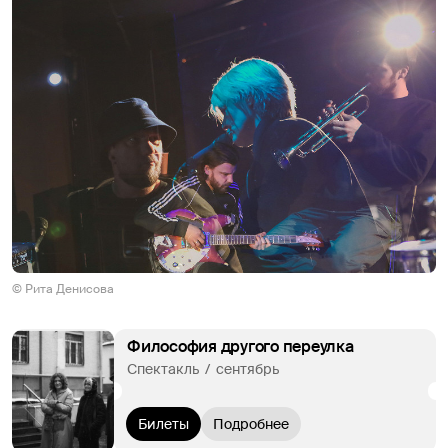
© Рита Денисова
Философия другого переулка
Спектакль  /  сентябрь
Билеты
Подробнее