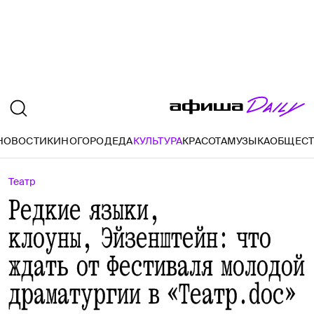
НОВОСТИ
КИНО
ГОРОД
ЕДА
КУЛЬТУРА
КРАСОТА
МУЗЫКА
ОБЩЕС
Театр
Редкие языки,
клоуны, Эйзенштейн: что
ждать от Фестиваля молодой
драматургии в «Театр.doc»