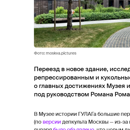
Фото: moskva.pictures
Переезд в новое здание, иссл
репрессированным и кукольны
о главных достижениях Музея 
под руководством Романа Рома
В Музее истории ГУЛАГа большие пер
(по
версии
депкульта Москвы — из-за
января
было объявлено
, что новым д