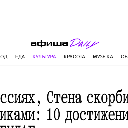
РОД
ЕДА
КУЛЬТУРА
КРАСОТА
МУЗЫКА
ОБ
AFISHA.RU
ессиях, Стена скорб
никами: 10 достижен