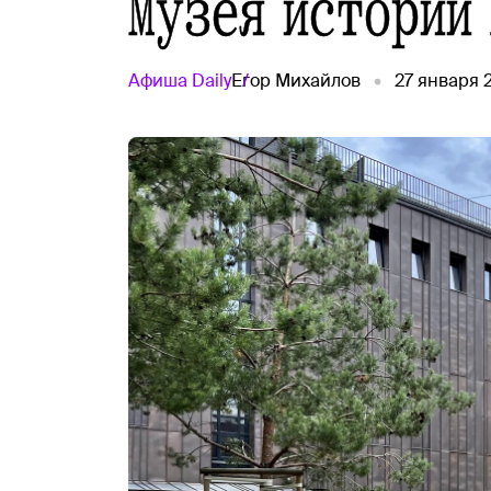
Музея истории
Афиша
Daily
Егор Михайлов
27 января 