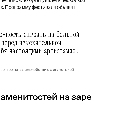
 сцене можно будет увидеть несколько
х. Программу фестиваля объявят
ожность сыграть на большой
 перед взыскательной
ебя настоящими артистами».
иректор по взаимодействию с индустрией
наменитостей на заре