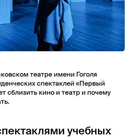
осковском театре имени Гоголя
уденческих спектаклей «Первый
ет сблизить кино и театр и почему
ть.
спектаклями учебных