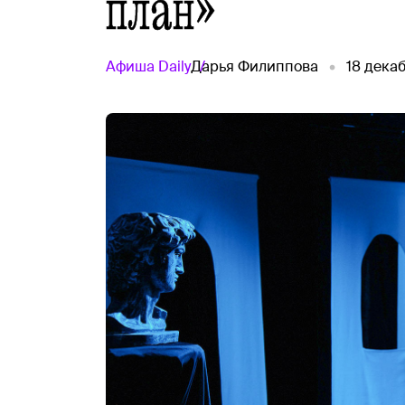
план»
Афиша
Daily
Дарья Филиппова
18 дека