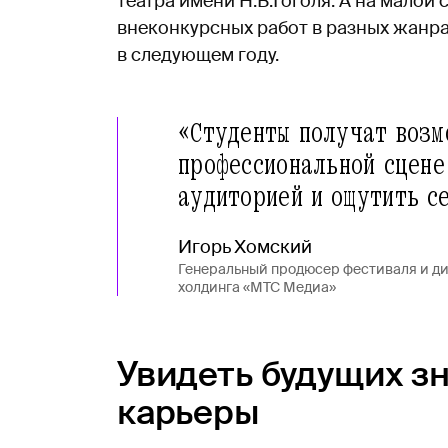
театра имени Н.В.Гоголя. А на малой
внеконкурсных работ в разных жанра
в следующем году.
«Студенты получат возм
профессиональной сцене
аудиторией и ощутить с
Игорь Хомский
Генеральный продюсер фестиваля и д
холдинга «МТС Медиа»
Увидеть будущих з
карьеры