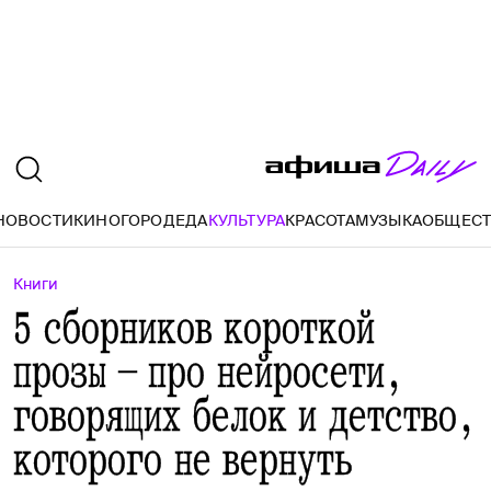
НОВОСТИ
КИНО
ГОРОД
ЕДА
КУЛЬТУРА
КРАСОТА
МУЗЫКА
ОБЩЕС
Книги
5 сборников короткой
прозы — про нейросети,
говорящих белок и детство,
которого не вернуть