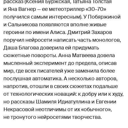
рассказ (Ксения Буржская, Татьяна Толстая
и Яна Вагнер — ее метеотриллер «30–70»
получился самым интересным). У Побяржиной
и Сальникова появляются вполне живые
героини по имени Алиса. Дмитрий Захаров
поручил нейросети написать часть монологов,
Даша Благова доверила ей придумать
сюжетные повороты. Анна Матвеева довела
мысленный эксперимент до предела, описав
мир, где всех писателей уже заменила более
послушная автоматика. А несколько авторов,
напротив, отошли в своих сюжетах подальше
от технологических новаций: к добру или к худу,
но рассказы Шамиля Идиатуллина и Евгении
Некрасовой неотличимы от их «обычного»,
не тронутого нейросетями творчества.