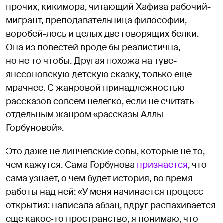
прочих, кикимора, читающий Хафиза рабочий-
мигрант, преподавательница философии,
воробей-лось и целых две говорящих белки.
Она из повестей вроде бы реалистична,
но не то чтобы. Другая похожа на туве-
янссоновскую детскую сказку, только еще
мрачнее. С жанровой принадлежностью
рассказов совсем нелегко, если не считать
отдельным жанром «рассказы Аллы
Горбуновой».
Это даже не линчевские совы, которые не то,
чем кажутся. Сама Горбунова
признается
, что
сама узнает, о чем будет история, во время
работы над ней: «У меня начинается процесс
открытия: написала абзац, вдруг распахивается
еще какое‑то пространство, я понимаю, что