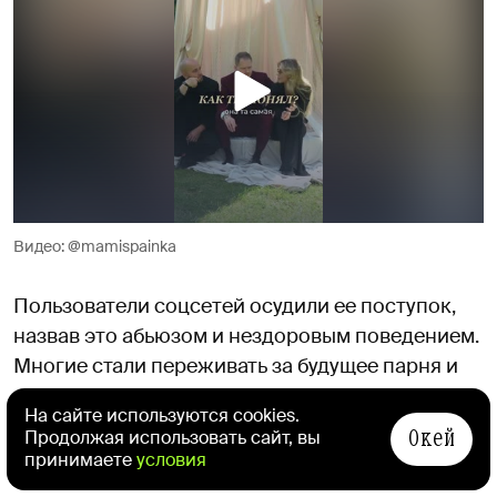
Видео: @mamispainka
Пользователи соцсетей осудили ее поступок,
назвав это абьюзом и нездоровым поведением.
Многие стали переживать за будущее парня и
его отношения с девушками. Критики
На сайте используются cookies.
оказалось так много, что автор ролика закрыла
Окей
Продолжая использовать сайт, вы
аккаунт, а затем удалила видео.
принимаете
условия