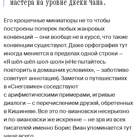
мастера на уровне Джеки Чана.
Его крошечные миниатюры не то чтобы
построены поперек любых жанровых
конвенций — они вообще не в курсе, что такие
конвенции существуют. Даже орфография тут
иногда меняется в пределах одной строки —
«Я шёл-шёл-шол-шол» («Не пытайтесь
повторить в домашних условиях», — заботливо
советует аннотация). Заметки о путешествиях
в «Снеговике» соседствуют
с арифметическими примерами, игривые
диалоги — с перечислением друзей, обретенных
в Кишиневе. Все это по-виановски несерьезно
и по-виановски же искренне — не зря из всех
писателей именно Борис Виан упоминается тут
чаще всего.