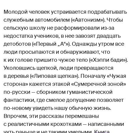
Молодой человек устраивается подрабатывать
служебным автомобилем («Автонизм»). Чтобы
сельскую школу не расформировали из‑за
недостатка учеников, в нее завозят двадцать
детоботов («Первый „А“»). Однажды утром все
люди просыпаются и обнаруживают, что
к их голове пришито чужое тело («Хэппи бади»).
Уколовшись щепкой, люди превращаются
в деревья («Липовая щепка»). Поначалу «Чужая
сторона» кажется этакой «Сумеречной зоной»
по-русски — сборником гуманистической
фантастики, где смелое допущение позволяет
по-новому увидеть нашу обычную жизнь.
Впрочем, эти рассказы перемешаны
с реалистичными крохотками — написанными
чуть раньше и не такими умелыми.
Книга