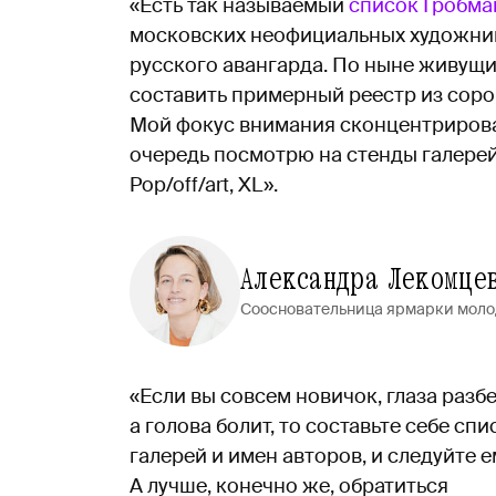
«Есть так называемый
список Гробма
московских неофициальных художник
русского авангарда. По ныне живущ
составить примерный реестр из соро
Мой фокус внимания сконцентрирован
очередь посмотрю на стенды галерей An
Pop/off/art, XL».
Александра Лекомце
Соосновательница ярмарки молод
«Если вы совсем новичок, глаза разб
а голова болит, то составьте себе спи
галерей и имен авторов, и следуйте е
А лучше, конечно же, обратиться