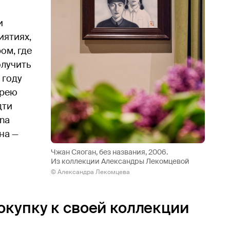
и
иятиях,
ом, где
олучить
 году
ерею
дти
ina
йна —
Чжан Сяоган, без названия, 2006.
Из коллекции Александры Лекомцевой
© Александра Лекомцева
купку к своей коллекции