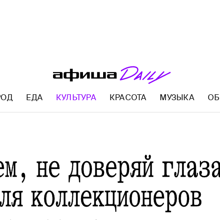
РОД
ЕДА
КУЛЬТУРА
КРАСОТА
МУЗЫКА
ОБ
AFISHA.RU
ем, не доверяй глаз
для коллекционеров