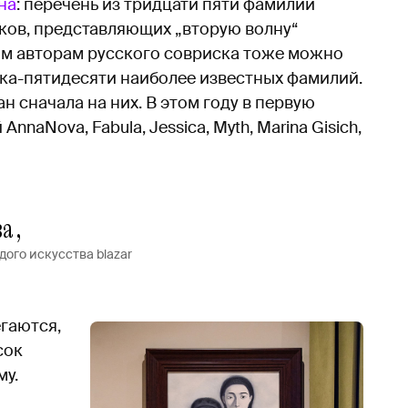
на
: перечень из тридцати пяти фамилий
ов, представляющих „вторую волну“
им авторам русского совриска тоже можно
ка-пятидесяти наиболее известных фамилий.
 сначала на них. В этом году в первую
naNova, Fabula, Jessica, Myth, Marina Gisich,
ва,
ого искусства blazar
егаются,
сок
му.