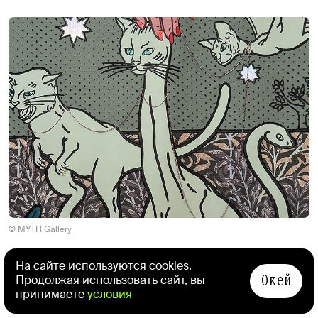
© MYTH Gallery
На сайте используются cookies.
Людмила Баронина иронизирует
Окей
Продолжая использовать сайт, вы
над человеческими пороками, конструируя
принимаете
условия
альтернативные миры с собственной