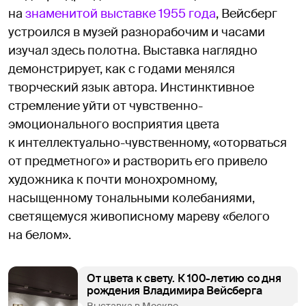
на
знаменитой выставке 1955 года
, Вейсберг
устроился в музей разнорабочим и часами
изучал здесь полотна. Выставка наглядно
демонстрирует, как с годами менялся
творческий язык автора. Инстинктивное
стремление уйти от чувственно-
эмоционального восприятия цвета
к интеллектуально-чувственному, «оторваться
от предметного» и растворить его привело
художника к почти монохромному,
насыщенному тональными колебаниями,
светящемуся живописному мареву «белого
на белом».
От цвета к свету. К 100-летию со дня
рождения Владимира Вейсберга
Выставка в Москве