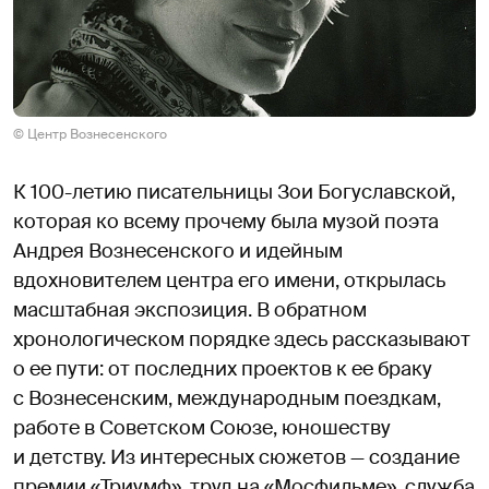
© Центр Вознесенского
К 100-летию писательницы Зои Богуславской,
которая ко всему прочему была музой поэта
Андрея Вознесенского и идейным
вдохновителем центра его имени, открылась
масштабная экспозиция. В обратном
хронологическом порядке здесь рассказывают
о ее пути: от последних проектов к ее браку
с Вознесенским, международным поездкам,
работе в Советском Союзе, юношеству
и детству. Из интересных сюжетов — создание
премии «Триумф», труд на «Мосфильме», служба