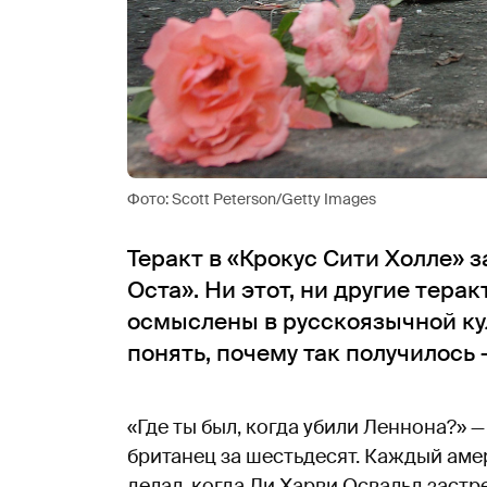
Фото: Scott Peterson/Getty Images
Теракт в «Крокус Сити Холле» 
Оста». Ни этот, ни другие тера
осмыслены в русскоязычной ку
понять, почему так получилось 
«Где ты был, когда убили Леннона?» —
британец за шестьдесят. Каждый амер
делал, когда Ли Харви Освальд заст