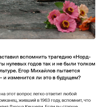
заставил вспомнить трагедию «Норд-
кты нулевых годов так и не были толком
льтуре. Егор Михайлов пытается
— и изменится ли это в будущем?
 на этот вопрос легко ответит любой
иканец, живший в 1963 году, вспомнит, что
релил Джона Кеннеди. Если вы старше