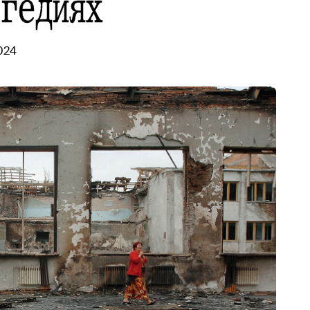
агедиях
024