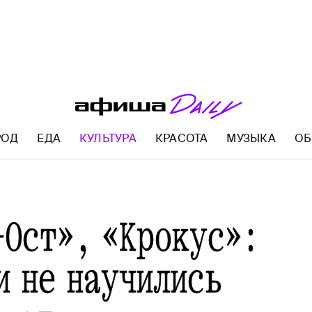
РОД
ЕДА
КУЛЬТУРА
КРАСОТА
МУЗЫКА
ОБ
AFISHA.RU
-Ост», «Крокус»:
и не научились