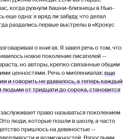
час, когда рухнули башни-близнецы в Нью-
ь еще одна: я вряд ли забуду, что делал
огда раздались первые выстрелы в «Крокус
зговаривая о книгах. Я завел речь о том, что
появилось новое поколение писателей —
зраста, но авторы, крепко связанные общим
бщими ценностями. Речь о миллениалах:
еще
нии и говорить не удавалось, а теперь каждый
людьми от тридцати до сорока, становится
 заслуживает право называться поколением
 Это люди, которые пошли в школу, а часто
 детство пришлось на девяностые —
раведливости и возможностей. Взрослыми