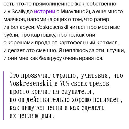
есть что‑то прямолинейное (как, собственно,
и у Scally до
истории
с Мизулиной), а еще много
маячков, напоминающих о том, что рэпер
из Беларуси: Voskresenskii читает про местные
рубли, про картошку, про то, как они
с корешами продают картофельный крахмал,
и делает это смешно. Я цепляюсь за эти штучки,
и они мне как беларусу очень нравятся.
Это прозвучит странно, учитывая, что
Voskresenskii в 70% своих треков
просто кричит на слушателя,
но он действительно хорошо понимает,
как пишутся песни и как сделать
их цепляющими.