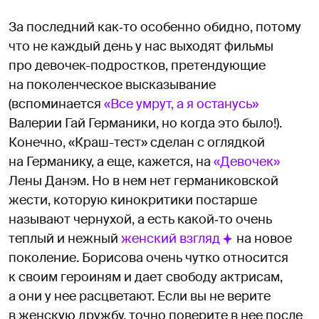
За последний как‑то особенно обидно, потому
что не каждый день у нас выходят фильмы
про девочек-подростков, претендующие
на поколенческое высказывание
(вспоминается
«Все умрут, а я останусь»
Валерии Гай Германики, но когда это было!).
Конечно, «Краш-тест» сделан с оглядкой
на Германику, а еще, кажется, на
«Девочек»
Лены Данэм. Но в нем нет германиковской
жести, которую кинокритики постарше
называют чернухой, а есть какой‑то очень
теплый и нежный
женский взгляд
на новое
поколение. Борисова очень чутко относится
к своим героиням и дает свободу актрисам,
а они у нее расцветают. Если вы не верите
в женскую дружбу, точно поверите в нее после