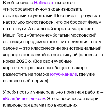
В веб-сериале
Набиев
пытается
«гиперреалистично» экранизировать
с актерами-студентами Шекспира — результат
настолько смехотворен, что он бросает фильм
на полпути. А в сольной короткометражке
Маши Герц «Затмение» богатый московский
сыч видит предсмертные глитч-видения в тату-
салоне — это классический экзистенциальный
хоррор с поправкой на эстетику айфоновского
нойза 2020-х. (Все свои учебные
короткометражки они обещают вскоре
разместить на том же
ютуб-канале
, где уже
выложен веб-сериал).
У ребят есть и универсально понятная работа —
«Кладбище флекса»
. Это классическая ларри-
кларковская драма про вчерашних