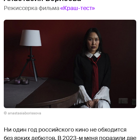
Режиссерка фильма
«Краш-тест»
© anastasiaborissova
Ни один год российского кино не обходится
без ярких дебютов. В 2023-м меня поразили две