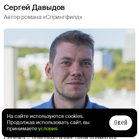
Сергей Давыдов
Автор романа «Спрингфилд»
На сайте используются cookies.
Окей
© Фото из личного архива
Продолжая использовать сайт, вы
принимаете
условия
Сережа — довольно известный драматург,