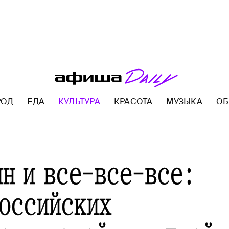
РОД
ЕДА
КУЛЬТУРА
КРАСОТА
МУЗЫКА
ОБ
AFISHA.RU
ян и все-все-все:
российских