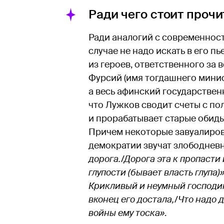
Ради чего стоит прочи
Ради аналогий с современност
случае не надо искать в его пь
из героев, ответственного за
Фурсий (имя тогдашнего мини
а весь афинский государствен
что Лужков сводит счеты с п
и прорабатывает старые обиды
Причем некоторые завуалиро
демократии звучат злободневн
дорога./Дорога эта к пропасти 
глупости (бывает власть глупа)
Крикливый и неумный господин
вконец его достала,/Что надо 
войны ему тоска»
.