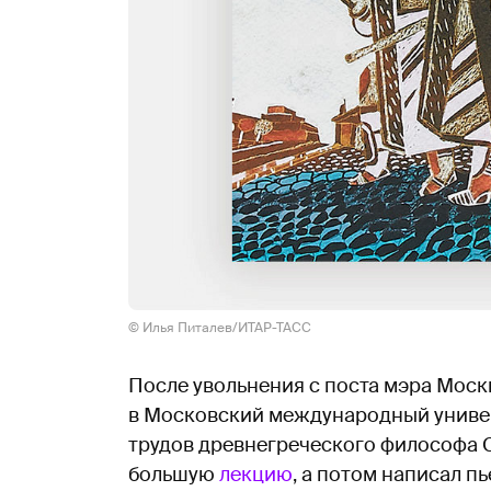
© Илья Питалев/ИТАР-ТАСС
После увольнения с поста мэра Мос
в Московский международный универс
трудов древнегреческого философа С
большую
лекцию
, а потом написал п