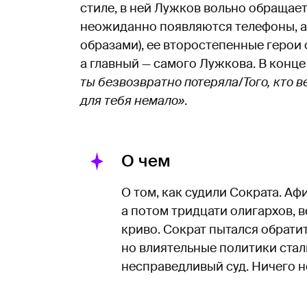
стиле, в ней Лужков вольно обращае
неожиданно появляются телефоны, а
образами), ее второстепенные герои
а главный — самого Лужкова. В конце
ты безвозвратно потеряла/Того, кто в
для тебя немало»
.
О чем
О том, как судили Сократа. Аф
а потом тридцати олигархов, 
криво. Сократ пытался обрати
но влиятельные политики стал
несправедливый суд. Ничего 