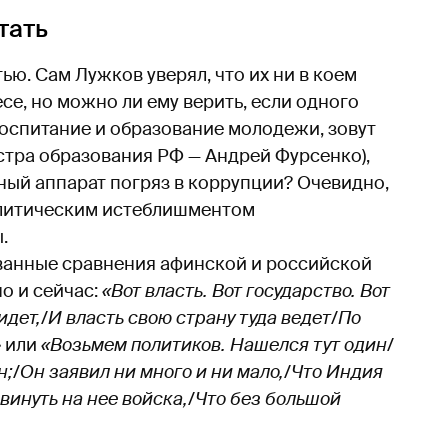
тать
ью. Сам Лужков уверял, что их ни в коем
есе, но можно ли ему верить, если одного
 воспитание и образование молодежи, зовут
стра образования РФ — Андрей Фурсенко),
ный аппарат погряз в коррупции? Очевидно,
олитическим истеблишментом
.
ванные сравнения афинской и российской
о и сейчас:
«Вот власть. Вот государство. Вот
идет,/И власть свою страну туда ведет/По
»
или
«Возьмем политиков. Нашелся тут один/
;/Он заявил ни много и ни мало,/Что Индия
двинуть на нее войска,/Что без большой