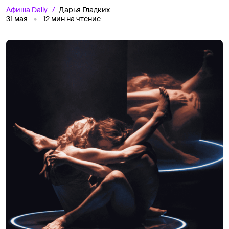
Афиша
Daily
Дарья Гладких
31 мая
12
мин на чтение