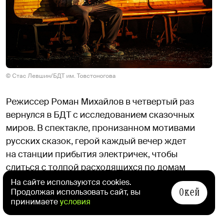
© Стас Левшин/БДТ им. Товстоногова
Режиссер Роман Михайлов в четвертый раз
вернулся в БДТ с исследованием сказочных
миров. В спектакле, пронизанном мотивами
русских сказок, герой каждый вечер ждет
на станции прибытия электричек, чтобы
слиться с толпой расходящихся по домам
людей, но все меняет одна случайная встреча,
На сайте используются cookies.
Окей
Продолжая использовать сайт, вы
принесшая с собой очарование — или даже
принимаете
условия
влюбленность.