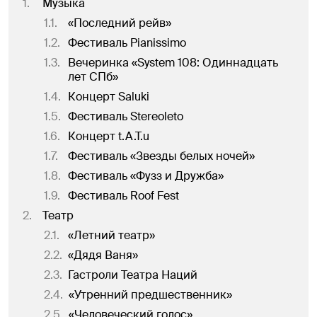
1
.
Музыка
1.1
.
«Последний рейв»
1.2
.
Фестиваль Pianissimo
1.3
.
Вечеринка «System 108: Одиннадцать
лет СПб»
1.4
.
Концерт Saluki
1.5
.
Фестиваль Stereoleto
1.6
.
Концерт t.A.T.u
1.7
.
Фестиваль «Звезды белых ночей»
1.8
.
Фестиваль «Фузз и Дружба»
1.9
.
Фестиваль Roof Fest
2
.
Театр
2.1
.
«Летний театр»
2.2
.
«Дядя Ваня»
2.3
.
Гастроли Театра Наций
2.4
.
«Утренний предшественник»
2.5
.
«Человеческий голос»