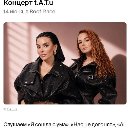
Концерт t.A.T.u
14 июня, в Roof Place
©
t.A.T.u
Слушаем «Я сошла с ума», «Нас не догонят», «All