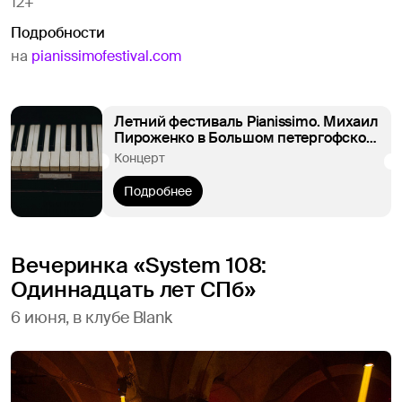
12+
Подробности
на
pianissimofestival.com
Летний фестиваль Pianissimo. Михаил
Пироженко в Большом петергофском
дворце
Концерт
Подробнее
Вечеринка «System 108:
Одиннадцать лет СПб»
6 июня, в клубе Blank