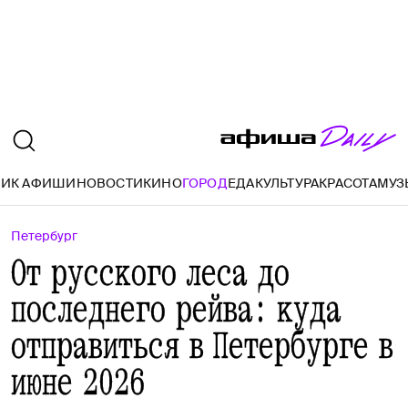
ИК АФИШИ
НОВОСТИ
КИНО
ГОРОД
ЕДА
КУЛЬТУРА
КРАСОТА
МУЗ
Петербург
От русского леса до
последнего рейва: куда
отправиться в Петербурге в
июне 2026