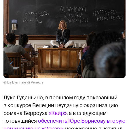
© La Biennale di Venezia
Лука Гуданьино, в прошлом году показавший
в конкурсе Венеции неудачную экранизацию
романа Берроуза
«Квир»
, а в следующем
готовящийся
обеспечить Юре Борисову вторую
номинацию на «Оскар»
, неожиданно выступил