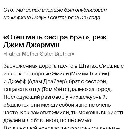
Этот материал впервые был опубликован
на «Афиша Daily» 1 сентября 2025 года.
«Отец мать сестра брат», реж.
Джим Джармуш
«Father Mother Sister Brother»
Заснеженная дорога где‑то в Штатах. Смешные
и слегка чопорные Эмили (Мейим Бьялик)
и Джефф (Адам Драйвер), брат с сестрой,
тащатся к отцу (Том Уэйтс) далеко за город.
Последующий разговор у них дежурный:
общаются они между собой явно не очень
часто. Как заметит Эмили, ты можешь выбирать
друзей и любовников, но не семью.
В следующей новелле две сестры-ирландки —