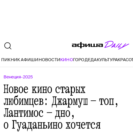
ПИКНИК АФИШИ
НОВОСТИ
КИНО
ГОРОД
ЕДА
КУЛЬТУРА
КРАСО
Венеция-2025
Новое кино старых
любимцев: Джармуш — топ,
Лантимос — дно,
о Гуаданьино хочется