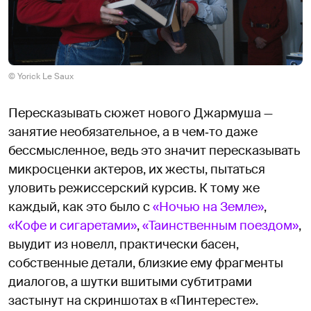
© Yorick Le Saux
Пересказывать сюжет нового Джармуша —
занятие необязательное, а в чем‑то даже
бессмысленное, ведь это значит пересказывать
микросценки актеров, их жесты, пытаться
уловить режиссерский курсив. К тому же
каждый, как это было с
«Ночью на Земле»
,
«Кофе и сигаретами»
,
«Таинственным поездом»
,
выудит из новелл, практически басен,
собственные детали, близкие ему фрагменты
диалогов, а шутки вшитыми субтитрами
застынут на скриншотах в «Пинтересте».