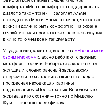
За культурой отмены пришла культура
комфорта. «Мне некомфортно поддерживать
диалог в таком тоне», — заявляет Альме
ее студентка Мэгги. Альма отвечает, что не все
в жизни должно быть комфортно. На экране —
газлайтинг или просто кто‑то наконец озвучил
в кино то, о чем все и так думают?
У Гуаданьино, кажется, впервые с
«Назови меня
своим именем»
классно работают сквозные
метафоры. Героиня Робертс страдает от язвы
желудка и, словно раненый зверь, время
от времени то хватается за живот, то падает —
прекрасная находка для картины
под названием «После охоты». Впрочем, кто
жертва, а кто охотник — точно по Мишелю
Фуко, — непонятно до финала.