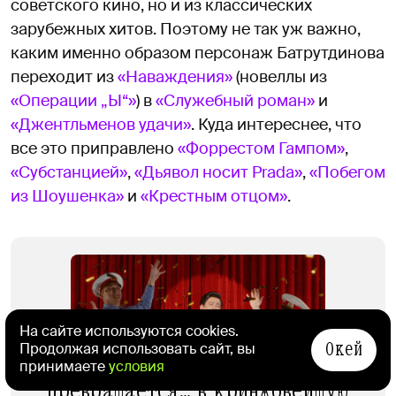
советского кино, но и из классических
зарубежных хитов. Поэтому не так уж важно,
каким именно образом персонаж Батрутдинова
переходит из
«Наваждения»
(новеллы из
«Операции „Ы“»
) в
«Служебный роман»
и
«Джентльменов удачи»
. Куда интереснее, что
все это приправлено
«Форрестом Гампом»
,
«Субстанцией»
,
«Дьявол носит Prada»
,
«Побегом
из Шоушенка»
и
«Крестным отцом»
.
На сайте используются cookies.
Окей
Продолжая использовать сайт, вы
Подробности по теме
Гайдай превращается…
принимаете
условия
превращается… в кринжовейшую