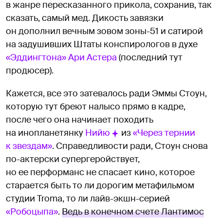
в жанре пересказанного прикола, сохранив, так
сказать, самый мед. Дикость завязки
он дополнил вечным зовом зоны-51 и сатирой
на задушивших Штаты конспирологов в духе
«Эддингтона» Ари Астера
(последний тут
продюсер).
Кажется, все это затевалось ради Эммы Стоун,
которую тут бреют налысо прямо в кадре,
после чего она начинает походить
на инопланетянку
Нийю
из
«Через тернии
к звездам»
. Справедливости ради, Стоун снова
по-актерски супергеройствует,
но ее перформанс не спасает кино, которое
старается быть то ли дорогим метафильмом
студии Troma, то ли лайв-экшн-серией
«Робоцыпа»
.
Ведь в конечном счете Лантимос