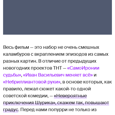
Весь фильм — это набор не очень смешных
каламбуров с вкраплением эпизодов из самых
разных картин. В отличие от предыдущих
новогодних проектов ТНТ —
«СамоИронии
судьбы»
,
«Иван Васильевич меняет всё»
и
«Небриллиантовой руки»
, в основе которых, как
правило, лежал сюжет какой-то одной
советской комедии, —
«Невероятные
приключения Шурика», скажем так, повышают
градус
. Перед нами попурри не только из