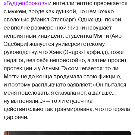
«Будденброков»
и интеллигентно пререкается
с мужем, вроде как душкой, но немножко
сволочью (Майкл Сталбарг). Однажды покой
ее вполне размеренной жизни нарушает
неприятный инцидент: студентка Мэгги (Айо
Эдебири) жалуется университетскому
руководству, что Хэнк (Эндрю Гарфилд), тоже
педагог, вел себя непристойно, а затем просит
протекции и у Альмы. Та сомневается: то ли
Мэгги не до конца продумала свою фикцию,
и поэтому расплывчато заявляет: «Он пытался
меня поцеловать, я сказала нет, а дальше…
ну вы поняли…» — то ли студентка
действительно так травмирована, что потеряла
дар речи.