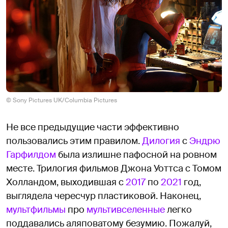
© Sony Pictures UK/Columbia Pictures
Не все предыдущие части эффективно
пользовались этим правилом.
Дилогия
с
Эндрю
Гарфилдом
была излишне пафосной на ровном
месте. Трилогия фильмов Джона Уоттса с Томом
Холландом, выходившая с
2017
по
2021
год,
выглядела чересчур пластиковой. Наконец,
мультфильмы
про
мультивселенные
легко
поддавались аляповатому безумию. Пожалуй,