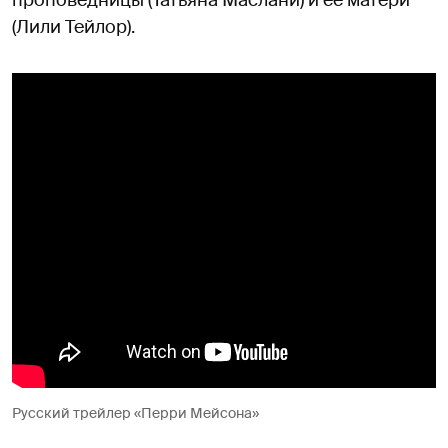
проповедницы (Татьяна Маслани) и ее матери
(Лили Тейлор).
Русский трейлер «Перри Мейсона»