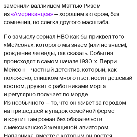
заменили валлийцем Мэттью Ризом
из
«Американцев»
— хорошим актером, без
сомнения, но слегка другого масштаба.
По замыслу сериал HBO как бы приквел того
«Мейсона», которого мы знаем (или не знаем),
рождение легенды, так сказать. События
происходят в самом начале 1930-х. Перри
Мейсон — частный детектив, который, как
положено, слишком много пьет, носит дешевый
костюм, дружит с работниками морга
и регулярно получает по морде.
Из необычного — то, что он живет за городом
на пришедшей в упадок семейной ферме
и крутит там роман без обязательств
с мексиканской женщиной-авиатором.
Напарника, вместе с которым он роется