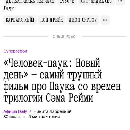
ДЕТЕКТИВНЫЕ СЕРИАЛЫ
1930-Е
ЛОС-АНДЖЕЛЕС
Люди:
БАРБАРА ХЕЙЛ
ПОЛ ДРЕЙК
ДЖОН ЛИТГОУ
СПЕЦПРОЕКТ
Супергерои
«Человек-паук: Новый
день» — самый трушный
фильм про Паука со времен
трилогии Сэма Рейми
Афиша
Daily
Никита Лаврецкий
30 июля
5
мин на чтение