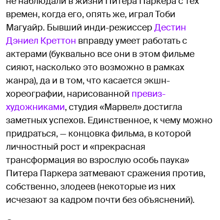
не наблюдали в жизни Питера Паркера с тех
времен, когда его, опять же, играл Тоби
Магуайр. Бывший инди-режиссер
Дестин
Дэниел Креттон
вправду умеет работать с
актерами (буквально все они в этом фильме
сияют, насколько это возможно в рамках
жанра), да и в том, что касается экшн-
хореографии, нарисованной
превиз-
художниками
, студия «Марвел» достигла
заметных успехов. Единственное, к чему можно
придраться, — концовка фильма, в которой
личностный рост и «прекрасная
трансформация во взрослую особь паука»
Питера Паркера затмевают сражения против,
собственно, злодеев (некоторые из них
исчезают за кадром почти без объяснений).