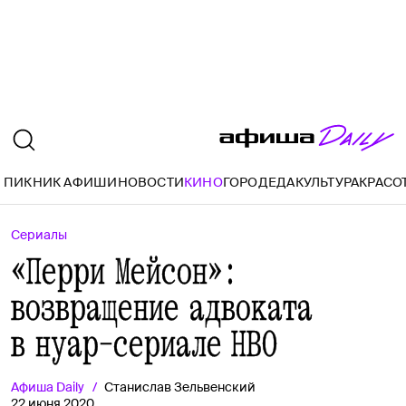
ПИКНИК АФИШИ
НОВОСТИ
КИНО
ГОРОД
ЕДА
КУЛЬТУРА
КРАСО
Сериалы
«Перри Мейсон»:
возвращение адвоката
в нуар-сериале HBO
Афиша
Daily
Станислав Зельвенский
22 июня 2020