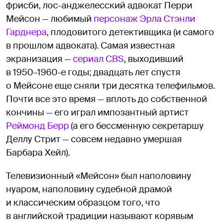
фрисби, лос-анджелесский адвокат Перри
Мейсон — любимый
персонаж Эрла Стэнли
Гарднера
, плодовитого детективщика (и самого
в прошлом адвоката). Самая известная
экранизация —
сериал CBS
, выходивший
в 1950–1960-е годы; двадцать лет спустя
о Мейсоне еще сняли три десятка телефильмов.
Почти все это время — вплоть до собственной
кончины — его играл импозантный артист
Реймонд Берр
(а его бессменную секретаршу
Деллу Стрит — совсем недавно умершая
Барбара Хейл).
Телевизионный «Мейсон» был наполовину
нуаром, наполовину судебной драмой
и классическим образцом того, что
в английской традиции называют корявым