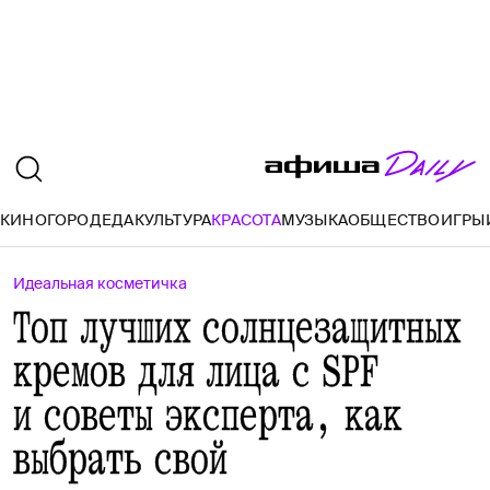
И
КИНО
ГОРОД
ЕДА
КУЛЬТУРА
КРАСОТА
МУЗЫКА
ОБЩЕСТВО
ИГРЫ
Идеальная косметичка
Топ лучших солнцезащитных
кремов для лица с SPF
и советы эксперта, как
выбрать свой