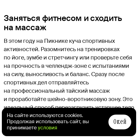
Заняться фитнесом и сходить
на массаж
В этом году на Пикнике куча спортивных
активностей. Разомнитесь на тренировках
по йоге, зумбе и стретчингу или проверьте себя
на прочность в челлендж-зоне с испытаниями
на силу, выносливость и баланс. Сразу после
спортивных дел отправляйтесь
на профессиональный тайский массаж
и проработайте шейно-воротниковую зону. Это
идеальный способ перезагрузить уставшее тело
и пойти на следующего артиста с отдохнувшей
На сайте используются cookies.
Окей
Продолжая использовать сайт, вы
поясницей.
принимаете
условия