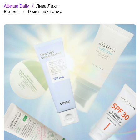
Афиша
Daily
Лиза Лихт
8 июля
9
мин на чтение