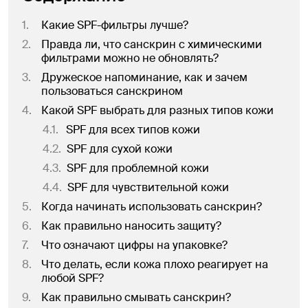
1
.
Какие SPF-фильтры лучше?
2
.
Правда ли, что санскрин с химическими
фильтрами можно не обновлять?
3
.
Дружеское напоминание, как и зачем
пользоваться санскрином
4
.
Какой SPF выбрать для разных типов кожи
4.1
.
SPF для всех типов кожи
4.2
.
SPF для сухой кожи
4.3
.
SPF для проблемной кожи
4.4
.
SPF для чувствительной кожи
5
.
Когда начинать использовать санскрин?
6
.
Как правильно наносить защиту?
7
.
Что означают цифры на упаковке?
8
.
Что делать, если кожа плохо реагирует на
любой SPF?
9
.
Как правильно смывать санскрин?