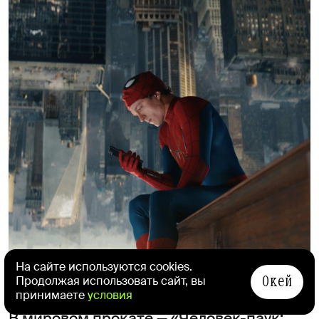
На сайте используются cookies.
Окей
Фото: Sony Pictures UK/Columbia Pictures
Продолжая использовать сайт, вы
принимаете
условия
В мировом прокате — «Человек-паук: