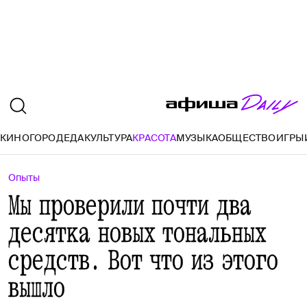
И
КИНО
ГОРОД
ЕДА
КУЛЬТУРА
КРАСОТА
МУЗЫКА
ОБЩЕСТВО
ИГРЫ
Опыты
Мы проверили почти два
десятка новых тональных
средств. Вот что из этого
вышло