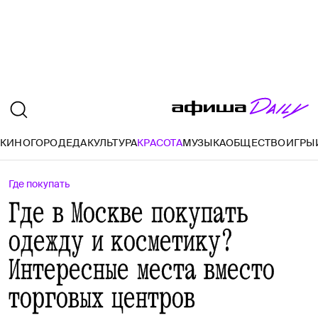
И
КИНО
ГОРОД
ЕДА
КУЛЬТУРА
КРАСОТА
МУЗЫКА
ОБЩЕСТВО
ИГРЫ
Где покупать
Где в Москве покупать
одежду и косметику?
Интересные места вместо
торговых центров