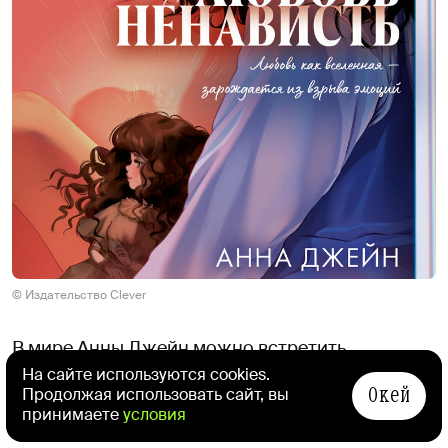
© Издательство Clever
В мире Анны Джейн можно встретить
и магические академии («Нежеланная
На сайте используются cookies.
Окей
Продолжая использовать сайт, вы
невеста»), и привычный русский сеттинг:
принимаете
условия
например, действие может происходить