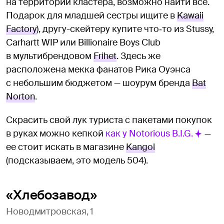
на территории кластера, возможно найти все.
Подарок для младшей сестры ищите в
Kawaii
Factory
), другу-скейтеру купите что‑то из Stussy,
Carhartt WIP или Billionaire Boys Club
в мультибрендовом
Frihet
. Здесь же
расположена мекка фанатов Рика Оуэнса
с небольшим бюджетом — шоурум бренда
Bat
Norton
.
Скрасить свой лук туриста с пакетами покупок
в руках можно кепкой
как у Notorious B.I.G.
—
ее стоит искать в магазине
Kangol
(подсказываем, это модель 504).
«Хлебозавод»
Новодмитровская, 1